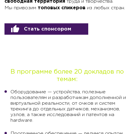
свободная территория
труда и творчества.
Мы привозим
топовых спикеров
из любых стран.
Стать спонсором
SUPPORT
@ontico .ru
@ontico_support
+7 (495) 646-0768
В программе более 20 докладов по
темам:
Оборудование — устройства, полезные
пользователям и разработчикам дополненной и
виртуальной реальности, от очков и систем
трекинга до отдельных датчиков, механизмов,
узлов, а также исследований и патентов на
hardware.
Программное обеспечение — делимся опытом