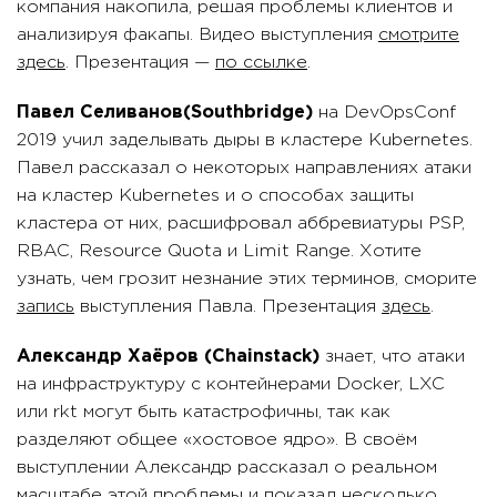
компания накопила, решая проблемы клиентов и
анализируя факапы. Видео выступления
смотрите
здесь
. Презентация —
по ссылке
.
Павел Селиванов
(Southbridge)
на DevOpsConf
2019 учил заделывать дыры в кластере Kubernetes.
Павел рассказал о некоторых направлениях атаки
на кластер Kubernetes и о способах защиты
кластера от них, расшифровал аббревиатуры PSP,
RBAC, Resource Quota и Limit Range. Хотите
узнать, чем грозит незнание этих терминов, сморите
запись
выступления Павла. Презентация
здесь
.
Александр Хаёров (Chainstack)
знает, что атаки
на инфраструктуру с контейнерами Docker, LXC
или rkt могут быть катастрофичны, так как
разделяют общее «хостовое ядро». В своём
выступлении Александр рассказал о реальном
масштабе этой проблемы и показал несколько