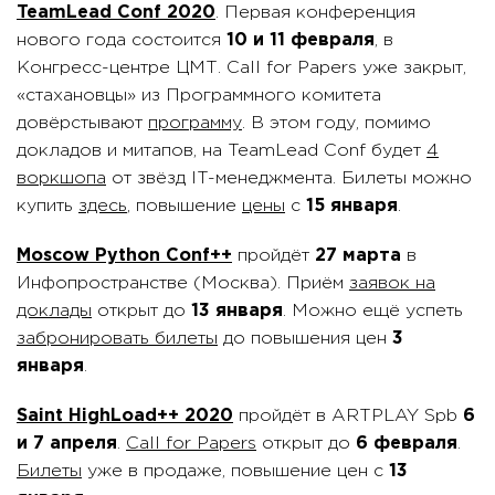
TeamLead Conf 2020
. Первая конференция
нового года состоится
10 и 11 февраля
, в
Конгресс-центре ЦМТ. Call for Papers уже закрыт,
«стахановцы» из Программного комитета
довёрстывают
программу
. В этом году, помимо
докладов и митапов, на TeamLead Conf будет
4
воркшопа
от звёзд IT-менеджмента. Билеты можно
купить
здесь
, повышение
цены
с
15 января
.
Moscow Python Conf++
пройдёт
27 марта
в
Инфопространстве (Москва). Приём
заявок на
доклады
открыт до
13 января
. Можно ещё успеть
забронировать билеты
до повышения цен
3
января
.
Saint HighLoad++ 2020
пройдёт в ARTPLAY Spb
6
и 7 апреля
.
Call for Papers
открыт до
6 февраля
.
Билеты
уже в продаже, повышение цен с
13